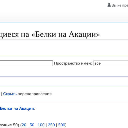
Вы не пр
иеся на «Белки на Акации»
Пространство имён:
 |
Скрыть
перенаправления
Белки на Акации
:
ующие 50) (
20
|
50
|
100
|
250
|
500
)