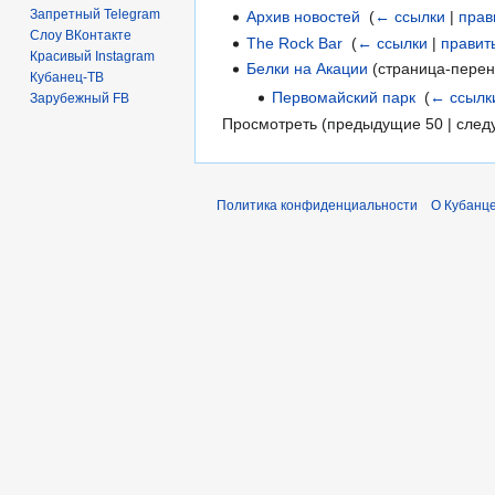
Запретный Telegram
Архив новостей
‎
(
← ссылки
|
прав
Слоу ВКонтакте
The Rock Bar
‎
(
← ссылки
|
правит
Красивый Instagram
Белки на Акации
(страница-перен
Кубанец-ТВ
Первомайский парк
‎
(
← ссылк
Зарубежный FB
Просмотреть (предыдущие 50 | след
Политика конфиденциальности
О Кубанце