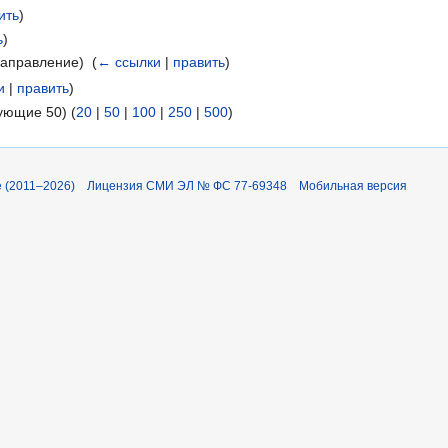
ить
)
ь
)
аправление) ‎
(
← ссылки
|
править
)
и
|
править
)
ующие 50) (
20
|
50
|
100
|
250
|
500
)
 (2011–2026)
Лицензия СМИ ЭЛ № ФС 77-69348
Мобильная версия