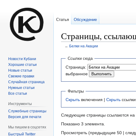
Статья
Обсуждение
Страницы, ссылающ
←
Белки на Акации
Перейти
Перейти
Ссылки сюда
Новости Кубани
к
к
Хорошие статьи
Страница:
навигации
поиску
Новые статьи
выбранное
Свежие правки
Случайная страница
Нужные статьи
Фильтры
Все статьи
Скрыть
включения |
Скрыть
ссылки
Инструменты
Служебные страницы
Следующие страницы ссылаются на
Версия для печати
Показано 3 элемента.
Мы пишем в соцсетях
Просмотреть (предыдущие 50 | след
Быстрый Twitter