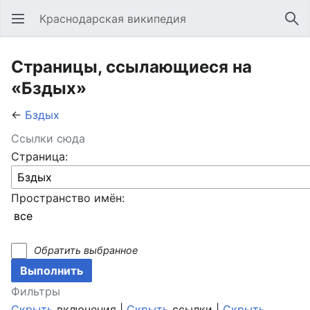
Краснодарская википедия
Открыть главное меню
Най
Страницы, ссылающиеся на
«Бздых»
←
Бздых
Ссылки сюда
Страница:
Пространство имён:
Обратить выбранное
Фильтры
Скрыть
включения |
Скрыть
ссылки |
Скрыть