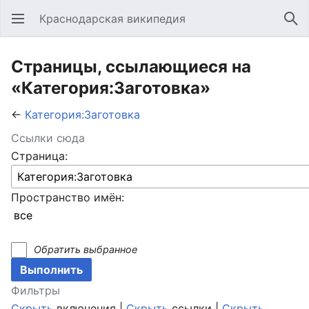
Краснодарская википедия
Открыть главное меню
Най
Страницы, ссылающиеся на
«Категория:Заготовка»
←
Категория:Заготовка
Ссылки сюда
Страница:
Пространство имён:
Обратить выбранное
Фильтры
Скрыть
включения |
Скрыть
ссылки |
Скрыть