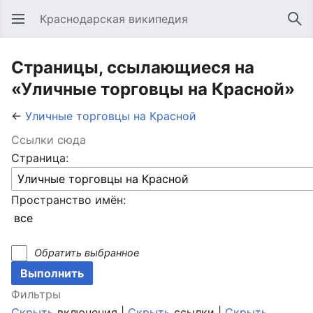
Краснодарская википедия
Открыть главное меню
Най
Страницы, ссылающиеся на
«Уличные торговцы на Красной»
←
Уличные торговцы на Красной
Ссылки сюда
Страница:
Пространство имён:
Обратить выбранное
Фильтры
Скрыть
включения |
Скрыть
ссылки |
Скрыть