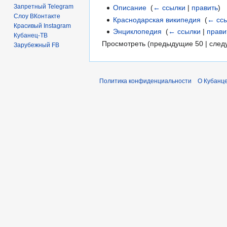
Запретный Telegram
Описание
‎
(
← ссылки
|
править
)
Слоу ВКонтакте
Краснодарская википедия
‎
(
← сс
Красивый Instagram
Энциклопедия
‎
(
← ссылки
|
прави
Кубанец-ТВ
Просмотреть (предыдущие 50 | след
Зарубежный FB
Политика конфиденциальности
О Кубанце