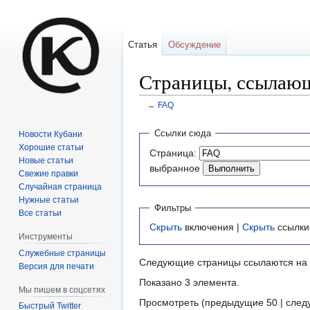
Статья
Обсуждение
Страницы, ссылаю
←
FAQ
Перейти
Перейти
Ссылки сюда
Новости Кубани
к
к
Хорошие статьи
Страница:
навигации
поиску
Новые статьи
выбранное
Свежие правки
Случайная страница
Нужные статьи
Фильтры
Все статьи
Скрыть
включения |
Скрыть
ссылки
Инструменты
Служебные страницы
Следующие страницы ссылаются на
Версия для печати
Показано 3 элемента.
Мы пишем в соцсетях
Просмотреть (предыдущие 50 | след
Быстрый Twitter