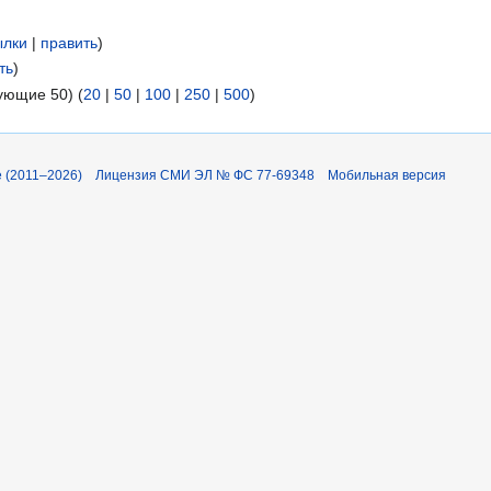
ылки
|
править
)
ть
)
ующие 50) (
20
|
50
|
100
|
250
|
500
)
 (2011–2026)
Лицензия СМИ ЭЛ № ФС 77-69348
Мобильная версия