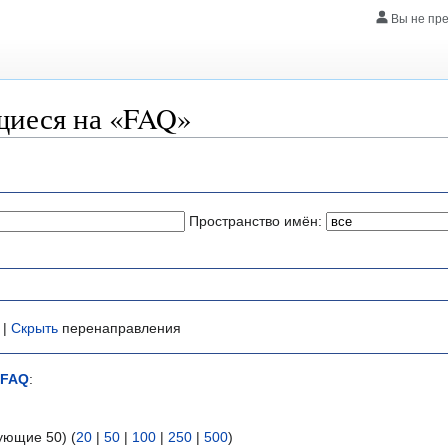
Вы не пр
щиеся на «FAQ»
Пространство имён:
 |
Скрыть
перенаправления
FAQ
:
ующие 50) (
20
|
50
|
100
|
250
|
500
)