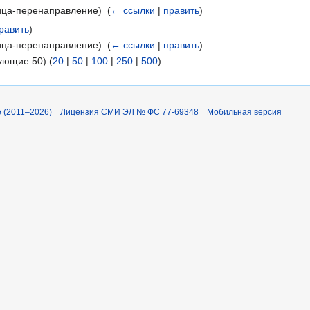
ица-перенаправление) ‎
(
← ссылки
|
править
)
равить
)
ица-перенаправление) ‎
(
← ссылки
|
править
)
ующие 50) (
20
|
50
|
100
|
250
|
500
)
 (2011–2026)
Лицензия СМИ ЭЛ № ФС 77-69348
Мобильная версия