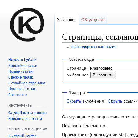
Заглавная
Обсуждение
Страницы, ссылающ
←
Краснодарская википедия
Перейти
Перейти
Ссылки сюда
Новости Кубани
к
к
Хорошие статьи
Страница:
навигации
поиску
Новые статьи
выбранное
Свежие правки
Случайная страница
Нужные статьи
Фильтры
Все статьи
Скрыть
включения |
Скрыть
ссылки
Инструменты
Служебные страницы
Следующие страницы ссылаются на
Версия для печати
Показано 2 элемента.
Мы пишем в соцсетях
Просмотреть (предыдущие 50 | след
Быстрый Twitter