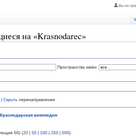
Вы не пр
Ч
иеся на «Krasnodarec»
Пространство имён:
 |
Скрыть
перенаправления
Краснодарская википедия
:
ующие 50) (
20
|
50
|
100
|
250
|
500
)