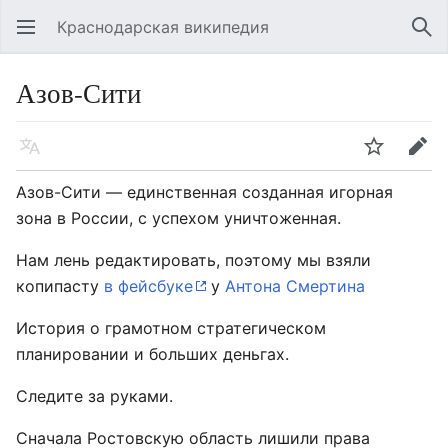
Краснодарская википедия
Открыть главное меню
Най
Азов-Сити
Язык
Следить
Править
Азов-Сити — единственная созданная игорная
зона в России, с успехом уничтоженная.
Нам лень редактировать, поэтому мы взяли
копипасту
в фейсбуке
у
Антона Смертина
История о грамотном стратегическом
планировании и больших деньгах.
Следите за руками.
Сначала Ростовскую область лишили права