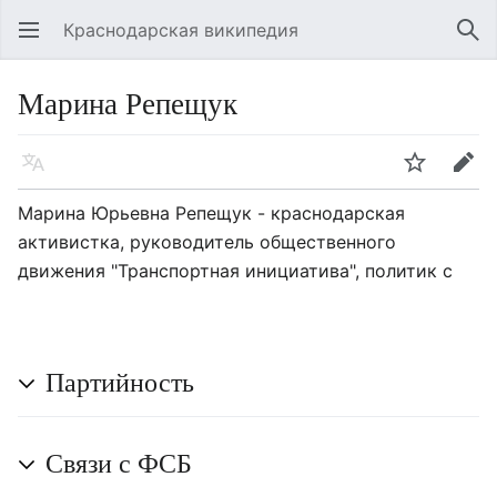
Краснодарская википедия
Открыть главное меню
Най
Марина Репещук
Язык
Следить
Править
Марина Юрьевна Репещук - краснодарская
активистка, руководитель общественного
движения "Транспортная инициатива", политик с
Партийность
Связи с ФСБ