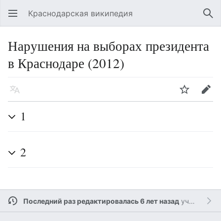
Краснодарская википедия
Открыть главное меню
Най
Нарушения на выборах президента
в Краснодаре (2012)
Язык
Следить
Править
1
2
Последний раз редактировалась 6 лет назад
участником