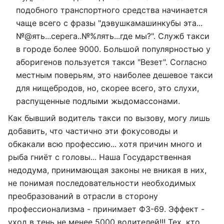
подобного транспортного средства начинается
чаще всего с фразы "дэвушкамашинкубы эта...
№@ять...серега..№%лять...где мы?". Служб такси
в городе более 9000. Большой популярностью у
аборигенов пользуется такси "Везет". Согласно
местным поверьям, это наиболее дешевое такси
для нищебродов, но, скорее всего, это слухи,
распущенные подлыми жыдомассонами.
Как бывший водитель такси по вызову, могу лишь
добавить, что частично эти фокусоводы и
обкакали всю профессию... хотя причин много и
рыба гниёт с головы... Наша Государственная
недодума, принимающая законы не вникая в них,
не понимая последовательности необходимых
преобразований в отрасли в сторону
профессионализма - принимает ФЗ-69. Эффект -
уход в тень не менее 5000 водителей!!! Тех, кто