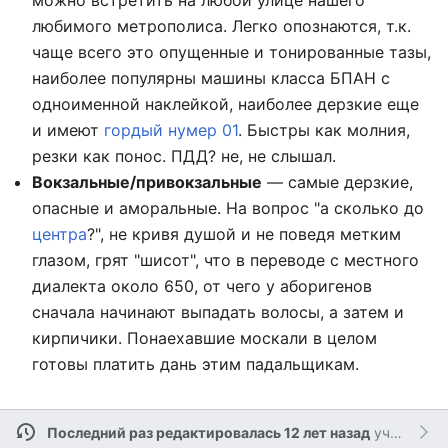
можно встретить на любой улице нашего
любимого метрополиса. Легко опознаются, т.к.
чаще всего это опущенные и тонированные тазы,
наиболее популярны машины класса БПАН с
одноименной наклейкой, наиболее дерзкие еще
и имеют
гордый нумер 01
. Быстры как молния,
резки как понос. ПДД? не, не слышал.
Вокзальные/привокзальные
— самые дерзкие,
опасные и аморальные. На вопрос "а сколько до
центра
?", не кривя душой и не поведя метким
глазом, грят "шисот", что в переводе с местного
диалекта около 650, от чего у аборигенов
сначала начинают выпадать волосы, а затем и
кирпичики. Понаехавшие москали в целом
готовы платить дань этим падальщикам.
Последний раз редактировалась 12 лет назад
участником