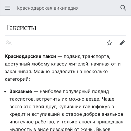
Краснодарская википедия
Открыть главное меню
Най
Таксисты
Язык
Следить
Править
Краснодарские такси
— подвид транспорта,
доступный любому классу жителей, начиная от и
заканчивая. Можно разделить на несколько
категорий:
Заказные
— наиболее популярный подвид
таксистов, встретить их можно везде. Чаще
всего это твой друг, купивший гавнофокус в
кредит и вступивший в старое доброе анальное
ипотечное рабство, и только апосля пришедшая
мудрость в виде пиздюлей от жены. Вызов