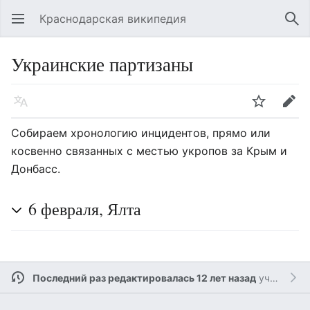
Краснодарская википедия
Открыть главное меню
Най
Украинские партизаны
Язык
Следить
Править
Собираем хронологию инцидентов, прямо или
косвенно связанных с местью укропов за Крым и
Донбасс.
6 февраля, Ялта
Последний раз редактировалась 12 лет назад
участником