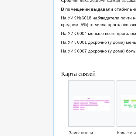
Средняя явка 26,58%. Самая высокая
В помещении выдавали стабильн
На УИК №6018 наблюдатели почти не
среднем: 5%) от числа проголосовав
На УИК 6004 меньше всего проголо
На УИК 6001 досрочно (у дома) мень
На УИК 6007 досрочно (у дома) боль
Карта связей
Заместители
Коллеги и