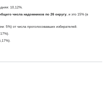
едняя: 10,12%.
общего числа надомников по 26 округу
, и это 15% (в
ем: 5%) от числа проголосовавших избирателей.
,17%).
5,17%).