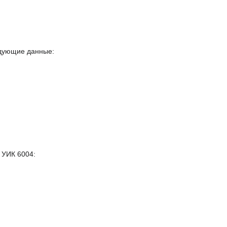
едующие данные:
 УИК 6004: