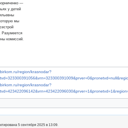
ворниченко —
зьях у детей
ильевны
которую мы
сестрой
. Разумеется
ены комиссий.
zbirkom.ru/region/krasnodar?
tvd=323300391056&vrn=323300391009&prver=0&pronetvd=null&regi
zbirkom.ru/region/krasnodar?
&tvd=423422096142&vrn=423422096030&prver=1&pronetvd=1&region
ктирована 5 сентября 2025 в 13:09.