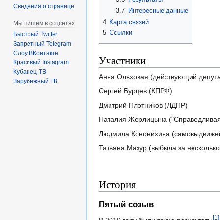
Сведения о странице
3.7
Интересные данные
4
Карта связей
Мы пишем в соцсетях
5
Ссылки
Быстрый Twitter
Запретный Telegram
Слоу ВКонтакте
Участники
Красивый Instagram
Кубанец-ТВ
Анна Ольховая (действующий депутат
Зарубежный FB
Сергей Бурцев (КПРФ)
Дмитрий Плотников (ЛДПР)
Наталия Жерлицына ("Справедливая
Людмила Кононихина (самовыдвиже
Татьяна Мазур (выбыла за несколько
История
Пятый созыв
[1]