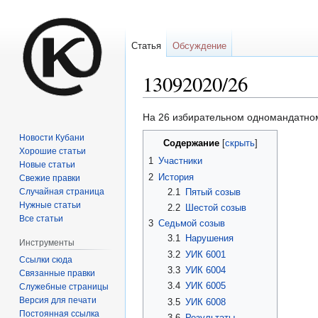
Статья
Обсуждение
13092020/26
Перейти
Перейти
На 26 избирательном одномандатном
к
к
Новости Кубани
Содержание
навигации
поиску
Хорошие статьи
1
Участники
Новые статьи
2
История
Свежие правки
2.1
Пятый созыв
Случайная страница
Нужные статьи
2.2
Шестой созыв
Все статьи
3
Седьмой созыв
3.1
Нарушения
Инструменты
3.2
УИК 6001
Ссылки сюда
3.3
УИК 6004
Связанные правки
3.4
УИК 6005
Служебные страницы
Версия для печати
3.5
УИК 6008
Постоянная ссылка
3.6
Результаты