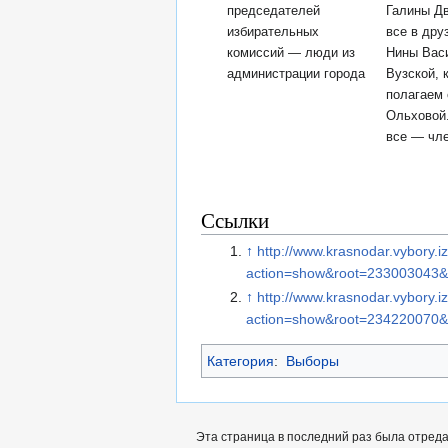
председателей
Галины Д
избирательных
все в дру
комиссий — люди из
Нины Вас
администрации города
Вузской, 
полагаем 
Ольховой
все — чл
Ссылки
↑
http://www.krasnodar.vybory.i
action=show&root=233003043&
↑
http://www.krasnodar.vybory.i
action=show&root=234220070
Категория
:
Выборы
Эта страница в последний раз была отреда