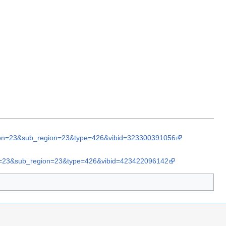
on=23&sub_region=23&type=426&vibid=323300391056
=23&sub_region=23&type=426&vibid=423422096142