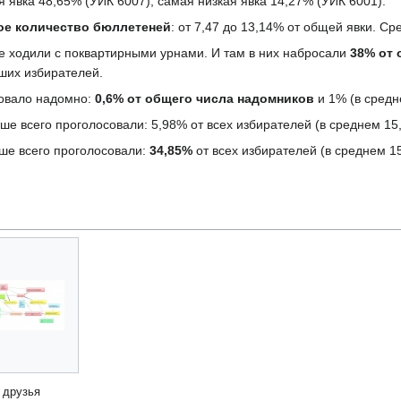
 явка 48,65% (УИК 6007), самая низкая явка 14,27% (УИК 6001).
ое количество бюллетеней
: от 7,47 до 13,14% от общей явки. Ср
 ходили с поквартирными урнами. И там в них набросали
38% от 
ших избирателей.
совало надомно:
0,6% от общего числа надомников
и 1% (в средн
ше всего проголосовали: 5,98% от всех избирателей (в среднем 15
ше всего проголосовали:
34,85%
от всех избирателей (в среднем 1
 друзья