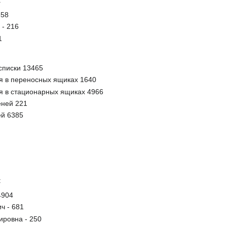
:
858
- 216
1
списки 13465
я в переносных ящиках 1640
я в стационарных ящиках 4966
еней 221
ей 6385
:
4904
ч - 681
ровна - 250