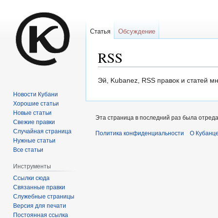
Статья
Обсуждение
RSS
Перейти
Перейти
Эй, Kubanez, RSS правок и статей мн
к
к
Новости Кубани
навигации
поиску
Хорошие статьи
Новые статьи
Эта страница в последний раз была отреда
Свежие правки
Случайная страница
Политика конфиденциальности
О Кубанце
Нужные статьи
Все статьи
Инструменты
Ссылки сюда
Связанные правки
Служебные страницы
Версия для печати
Постоянная ссылка