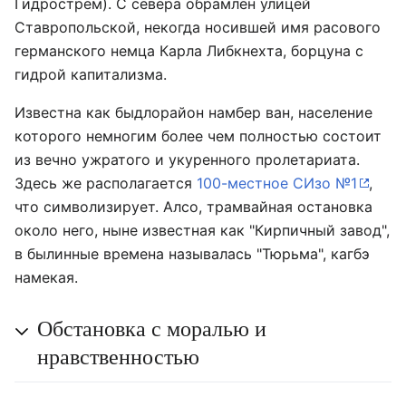
Гидрострём). С севера обрамлен улицей
Ставропольской, некогда носившей имя расового
германского немца Карла Либкнехта, борцуна с
гидрой капитализма.
Известна как быдлорайон намбер ван, население
которого немногим более чем полностью состоит
из вечно ужратого и укуренного пролетариата.
Здесь же располагается
100-местное СИзо №1
,
что символизирует. Алсо, трамвайная остановка
около него, ныне известная как "Кирпичный завод",
в былинные времена называлась "Тюрьма", кагбэ
намекая.
Обстановка с моралью и
нравственностью