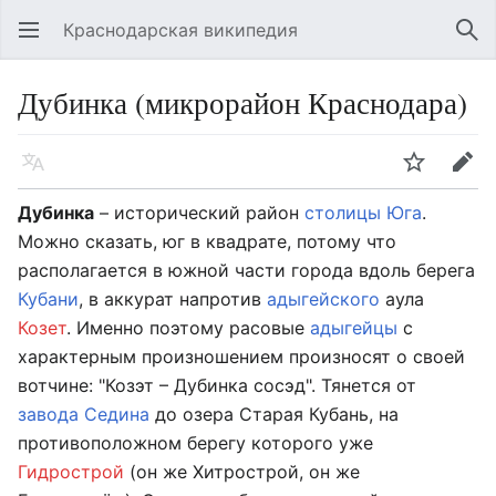
Краснодарская википедия
Открыть главное меню
Най
Дубинка (микрорайон Краснодара)
Язык
Следить
Править
Дубинка
– исторический район
столицы Юга
.
Можно сказать, юг в квадрате, потому что
располагается в южной части города вдоль берега
Кубани
, в аккурат напротив
адыгейского
аула
Козет
. Именно поэтому расовые
адыгейцы
с
характерным произношением произносят о своей
вотчине: "Козэт – Дубинка сосэд". Тянется от
завода Седина
до озера Старая Кубань, на
противоположном берегу которого уже
Гидрострой
(он же Хитрострой, он же