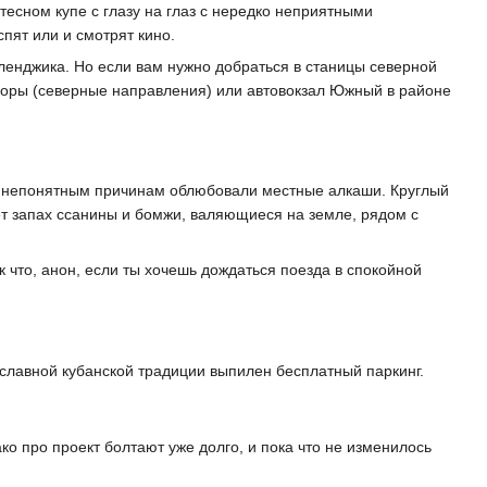
 тесном купе с глазу на глаз с нередко неприятными
спят или и смотрят кино.
Геленджика. Но если вам нужно добраться в станицы северной
вроры (северные направления) или автовокзал Южный в районе
по непонятным причинам облюбовали местные алкаши. Круглый
яет запах ссанины и бомжи, валяющиеся на земле, рядом с
к что, анон, если ты хочешь дождаться поезда в спокойной
 славной кубанской традиции выпилен бесплатный паркинг.
о про проект болтают уже долго, и пока что не изменилось