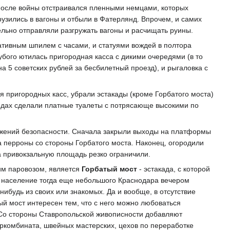
 после войны отстраивался пленными немцами, которых
узились в вагоны и отбыли в Фатерлянд. Впрочем, и самих
ельно отправляли разгружать вагоны и расчищать руины.
ративным шпилем с часами, и статуями вождей в полтора
убого ютилась пригородная касса с дикими очередями (в то
 5 советских рублей за бесбилетный проезд), и рыгаловка с
я пригородных касс, убрали эстакады (кроме Горбатого моста)
ходах сделали платные туалеты с потрясающе высокими по
ражений безопасности. Сначала закрыли выходы на платформы
 перроны со стороны Горбатого моста. Наконец, огородили
на привокзальную площадь резко ограничили.
им паровозом, является
Горбатый мост
- эстакада, с которой
ы население тогда еще небольшого Краснодара вечером
ибудь из своих или знакомых. Да и вообще, в отсутствие
й мост интересен тем, что с него можно любоваться
о стороны Ставропольской живописности добавляют
ркомбината, швейных мастерских, цехов по переработке