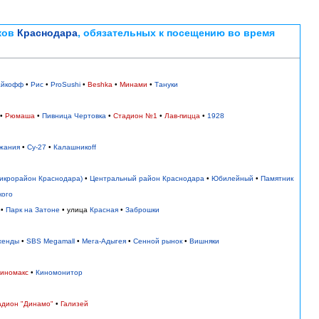
ков
Краснодара
, обязательных к посещению во время
айкофф
•
Рис
•
ProSushi
•
Beshka
•
Минами
•
Тануки
•
Рюмаша
•
Пивница Чертовка
•
Стадион №1
•
Лав-пицца
•
1928
жания
•
Су-27
•
Калашникоff
микрорайон Краснодара)
•
Центральный район Краснодара
•
Юбилейный
•
Памятник
кого
о
•
Парк на Затоне
• улица
Красная
•
Заброшки
хенды
•
SBS Megamall
•
Мега-Адыгея
•
Сенной рынок
•
Вишняки
иномакс
•
Киномонитор
адион "Динамо"
•
Гализей