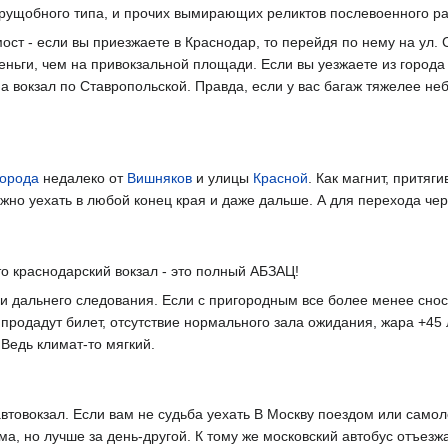
трущобного типа, и прочих вымирающих реликтов послевоенного р
ост - если вы приезжаете в Краснодар, то перейдя по нему на ул.
еньги, чем на привокзальной площади. Если вы уезжаете из города 
на вокзал по Ставропольской. Правда, если у вас багаж тяжелее н
города
недалеко от
Вишняков
и улицы
Красной
. Как магнит, притя
ожно уехать в любой конец края и даже дальше. А для перехода чер
то краснодарский вокзал - это полный АБЗАЦ!
 и дальнего следования. Если с пригородным все более менее сносн
 продадут билет, отсутствие нормального зала ожидания, жара +45 
Ведь климат-то мягкий.
овокзал. Если вам не судьба уехать В Москву поездом или самолет
а, но лучше за день-другой. К тому же московский автобус отъезж