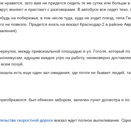
ем нравится, зато вам не придется сидеть те же сутки или больше в
рут, воняют и пристают с разговорами. В автобусе все сидят тихо, 
будь на побережье, в том числе туда, куда не ходит поезд, типа 
ого не повезло. Придется ехать на вокзал Краснодар-2 в районе А
авления).
переулок, между привокзальной площадью и ул. Гоголя, который 
... Анонимусам, идущим каждое утро на работу, неимоверно доставл
, всем похуй.
вокзала есть еще один зал ожидания, где почти не бывает людей, та
преобразился: был обнесен забором, запилен пункт досмотра и по
тельства скоростной дороги
вокзал ждет полное выпиливание. Однак