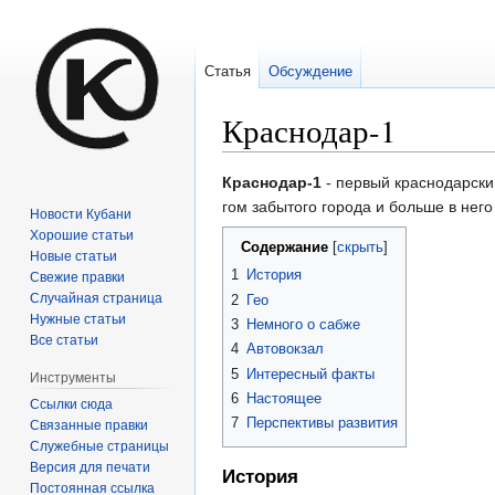
Статья
Обсуждение
Краснодар-1
Перейти
Перейти
Краснодар-1
- первый краснодарский
к
к
гом забытого города и больше в него
Новости Кубани
навигации
поиску
Хорошие статьи
Содержание
Новые статьи
1
История
Свежие правки
Случайная страница
2
Гео
Нужные статьи
3
Немного о сабже
Все статьи
4
Автовокзал
5
Интересный факты
Инструменты
6
Настоящее
Ссылки сюда
7
Перспективы развития
Связанные правки
Служебные страницы
Версия для печати
История
Постоянная ссылка