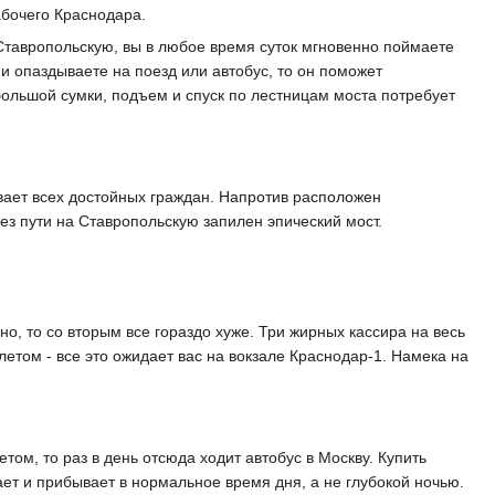
абочего Краснодара.
 Ставропольскую, вы в любое время суток мгновенно поймаете
и опаздываете на поезд или автобус, то он поможет
ебольшой сумки, подъем и спуск по лестницам моста потребует
гивает всех достойных граждан. Напротив расположен
ез пути на Ставропольскую запилен эпический мост.
о, то со вторым все гораздо хуже. Три жирных кассира на весь
летом - все это ожидает вас на вокзале Краснодар-1. Намека на
ом, то раз в день отсюда ходит автобус в Москву. Купить
ает и прибывает в нормальное время дня, а не глубокой ночью.