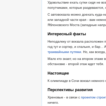
Удовольствие ехать сутки сидя не вс
попутчиками, которые раздеваются, ж
С автовокзала можно доехать куда-ни
или западной части края - вам немн
Яблоновского Моста (западные напр
Интересный факты
Неподалеку от вокзала расположен 
год тут и сортир, и спальня, и бар
трамвайными путями
. Но, как всегда
Мало кто знает, но на втором этаже 
обстановке - второй этаж ждет тебя.
Настоящее
К олимпиаде в Сочи вокзал немного 
Перспективы развития
Хреновые - в связи с
проектом строи
ничего.