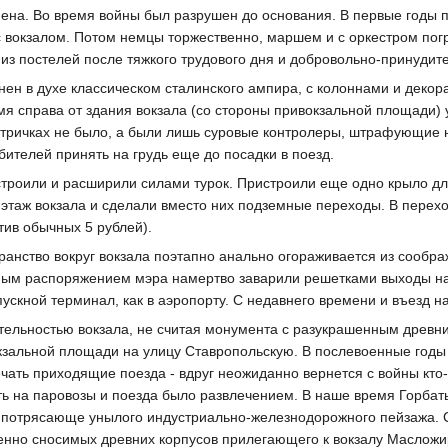
мена. Во время войны был разрушен до основания. В первые годы
 вокзалом. Потом немцы торжественно, маршем и с оркестром погр
из постелей после тяжкого трудового дня и добровольно-принудит
нен в духе классическом сталинского ампира, с колоннами и деко
емя справа от здания вокзала (со стороны привокзальной площади) 
ктричках не было, а были лишь суровые контролеры, штрафующие на
ителей принять на грудь еще до посадки в поезд.
строили и расширили силами турок. Пристроили еще одно крыло дл
 этаж вокзала и сделали вместо них подземные переходы. В пере
тив обычных 5 рублей).
транство вокруг вокзала поэтапно анально огораживается из сооб
чным распоряжением мэра намертво заварили решетками выходы на
пускной терминал, как в аэропорту. С недавнего времени и въезд 
тельностью вокзала, не считая монумента с разукрашенным древн
окзальной площади на улицу Ставропольскую. В послевоенные год
чать приходящие поезда - вдруг неожиданно вернется с войны кто-н
ь на паровозы и поезда было развлечением. В наше время Горбаты
потрясающе унылого индустриально-железнодорожного пейзажа. С
енно сносимых древних корпусов прилегающего к вокзалу Масложи