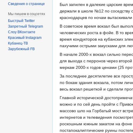
Сведения о странице
Был запилен в далекие царские вре
держали в школе №12 по соседству с
Мы пишем в соцсетях
краснодарцев по ночам вытаскивали 
Быстрый Twitter
В советское время вокзал был выпол
Запретный Telegram
Слоу ВКонтакте
человеческих роста в фойе. В то вр
Красивый Instagram
время кондукторов на кубанских эле
Кубанец-ТВ
пахучими острыми закусками для люб
Зарубежный FB
В начале 2000-х вокзал сильно пере
для выхода с перронов через второй
меркам 2000-х годов ценами (25 про
За последнее десятилетие все прос
по бокам здания вокзала, потом ли
весь вокзал решеткой и сделали про
Главной исторической достопримеча
можно и по сей день пройти с Прив
массово шло на Горбатый мост встре
интернетов и телевидения посмотрет
роскошным южным закатом на фоне 
постапокалиптические руины постеп