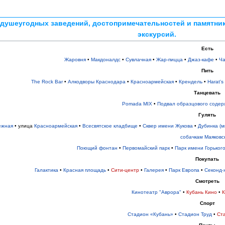
 душеугодных заведений, достопримечательностей и памятни
экскурсий.
Есть
Жаровня
•
Макдоналдс
•
Сувлачная
•
Жар-пицца
•
Джаз-кафе
•
Ч
Пить
The Rock Bar
•
Алкодворы Краснодара
•
Красноармейская
•
Крендель
•
Harat's
Танцевать
Pomada MIX
•
Подвал образцового содер
Гулять
ежная
• улица
Красноармейская
•
Всесвятское кладбище
•
Сквер имени Жукова
•
Дубинка (
собачкам Маяковс
Поющий фонтан
•
Первомайский парк
•
Парк имени Горьког
Покупать
Галактика
•
Красная площадь
•
Сити-центр
•
Галерея
•
Парк Европа
•
Секонд-
Смотреть
Кинотеатр "Аврора"
•
Кубань Кино
•
К
Спорт
Стадион «Кубань»
•
Стадион Труд
•
Ст