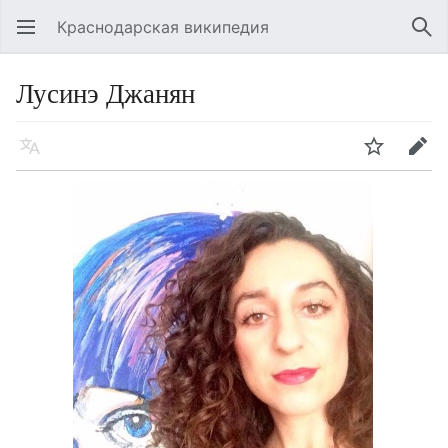
Краснодарская википедия
Открыть главное меню
Най
Лусинэ Джанян
Язык
Следить
Править