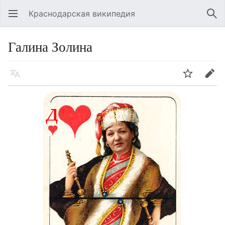
Краснодарская википедия
Открыть главное меню
Най
Галина Золина
Язык
Следить
Править