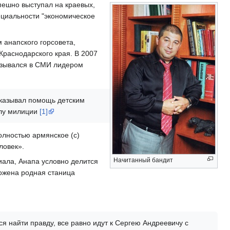
спешно выступал на краевых,
циальности "экономическое
 анапского горсовета,
Краснодарского края. В 2007
назывался в СМИ лидером
казывал помощь детским
елу милиции
[1]
олностью армянское (c)
ловек».
Начитанный бандит
иала, Анапа условно делится
ложена родная станица
я найти правду, все равно идут к Сергею Андреевичу с