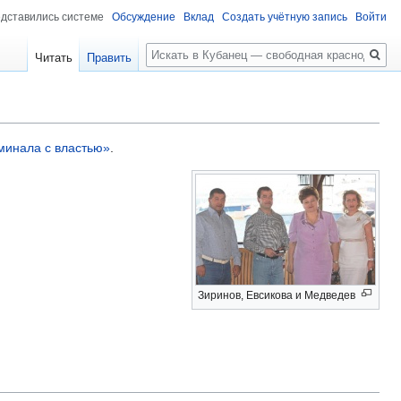
едставились системе
Обсуждение
Вклад
Создать учётную запись
Войти
Поиск
Читать
Править
инала с властью»
.
Зиринов, Евсикова и Медведев