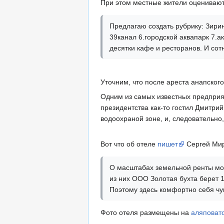
При этом местные жители оцениваю
Предлагаю создать рубрику: Зирин
39канал 6.городской аквапарк 7.а
десятки кафе и ресторанов. И сот
Уточним, что после ареста анапско
Одним из самых известных предприят
президентства как-то гостил Дмитри
водоохраной зоне, и, следовательно,
Вот что об отеле
пишет
Сергей Мир
О масштабах земельной ренты мож
из них ООО Золотая бухта берет 1
Поэтому здесь комфортно себя чу
Фото отеля размещены на
аляповат