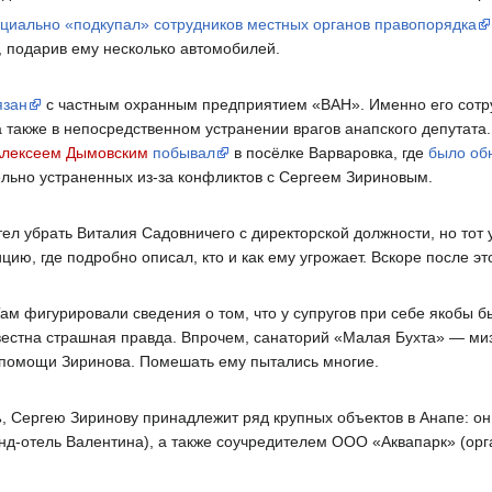
циально «подкупал» сотрудников местных органов правопорядка
, подарив ему несколько автомобилей.
язан
с частным охранным предприятием «ВАН». Именно его сотр
 также в непосредственном устранении врагов анапского депутата.
лексеем Дымовским
побывал
в посёлке Варваровка, где
было об
ельно устраненных из-за конфликтов с Сергеем Зириновым.
л убрать Виталия Садовничего с директорской должности, но тот у
ию, где подробно описал, кто и как ему угрожает. Вскоре после э
Там фигурировали сведения о том, что у супругов при себе якобы б
известна страшная правда. Впрочем, санаторий «Малая Бухта» — ми
 помощи Зиринова. Помешать ему пытались многие.
 Сергею Зиринову принадлежит ряд крупных объектов в Анапе: он
анд-отель Валентина), а также соучредителем ООО «Аквапарк» (о