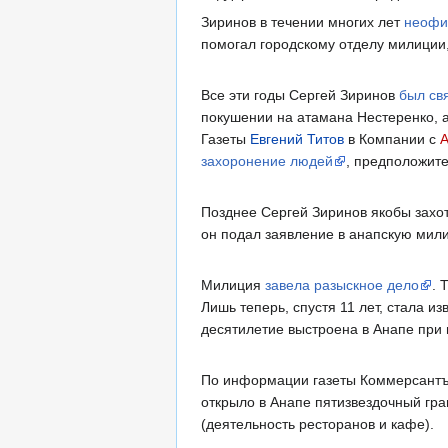
Зиринов в течении многих лет
неофи
помогал городскому отделу милиции
Все эти годы Сергей Зиринов
был св
покушении на атамана Нестеренко, а
Газеты
Евгений Титов
в Компании с
А
захоронение людей
, предположит
Позднее Сергей Зиринов якобы захоте
он подал заявление в анапскую милиц
Милиция
завела разыскное дело
. 
Лишь теперь, спустя 11 лет, стала 
десятилетие выстроена в Анапе при
По информации газеты Коммерсантъ,
открыло в Анапе пятизвездочный гр
(деятельность ресторанов и кафе).