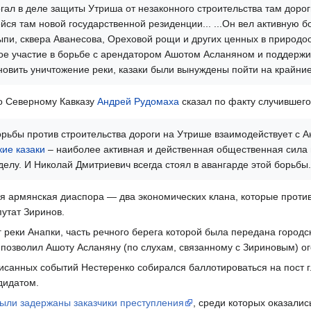
ал в деле защиты Утриша от незаконного строительства там дороги
ся там новой государственной резиденции... ...Он вел активную б
ыпи, сквера Аванесова, Ореховой рощи и других ценных в природо
ое участие в борьбе с арендатором Ашотом Асланяном и поддержи
ановить уничтожение реки, казаки были вынуждены пойти на крайни
о Северному Кавказу
Андрей Рудомаха
сказал по факту случившего
орьбы против строительства дороги на Утрише взаимодействует с 
кие казаки
– наиболее активная и действенная общественная сила 
елу. И Николай Дмитриевич всегда стоял в авангарде этой борьбы.
я армянская диаспора — два экономических клана, которые против
путат Зиринов.
 реки Анапки, часть речного берега которой была передана городс
 позволил Ашоту Асланяну (по слухам, связанному с Зириновым) 
писанных событий Нестеренко собирался баллотироваться на пост
дидатом.
ыли задержаны заказчики преступления
, среди которых оказали