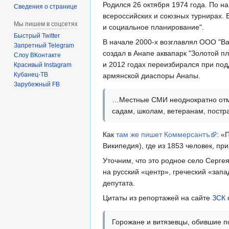
Родился 26 октября 1974 года. По н
Сведения о странице
всероссийских и союзных турнирах. 
Мы пишем в соцсетях
и социальное планирование".
Быстрый Twitter
В начале 2000-х возглавлял ООО "Ва
Запретный Telegram
создал в Анапе аквапарк "Золотой п
Слоу ВКонтакте
и 2012 годах переизбирался при под
Красивый Instagram
Кубанец-ТВ
армянской диаспоры Анапы.
Зарубежный FB
…Местные СМИ неоднократно отме
садам, школам, ветеранам, постр
Как
там же пишет Коммерсантъ
: «
Википедия), где из 1853 человек, п
Уточним, что это родное село Серге
на русский «центр», греческий «зап
депутата.
Цитаты из репортажей на сайте
ЗСК
Горожане и витязевцы, обившие по