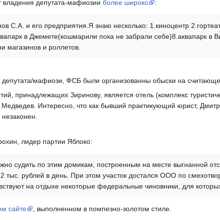
т владения депутата-мафиозии
более широко
:
ов С.А. и его предприятия.Я знаю несколько: 1.киноцентр 2.горте
квапарк в Джемете(кошмарили пока не забрали себе)8.аквапарк в В
ни магазинов и роллетов.
го депутата/мафиози, ФСБ были организованны обыски на считающ
ий, принадлежащих Зиринову, является отель (комплекс туристичес
й Медведев. Интересно, что как бывший практикующий юрист, Дмитр
 незаконен.
охин, лидер партии Яблоко:
но судить по этим домикам, построенным на месте выгнанной отс
2 тыс. рублей в день. При этом участок достался ООО по смехотво
вствуют на отдыхе некоторые федеральные чиновники, для которы
ом сайте
, выполненном в помпезно-золотом стиле.