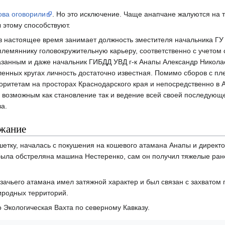
ова оговорили
. Но это исключение. Чаще анапчане жалуются на т
 этому способствуют.
 в настоящее время занимает должность зместителя начальника ГУ
племяннику головокружительную карьеру, соответственно с учетом 
казанным и даже начальник ГИБДД УВД г-к Анапы Александр Никола
ленных кругах личность достаточно известная. Помимо сборов с пл
ритетам на просторах Краснодарского края и непосредственно в А
о возможным как становление так и ведение всей своей последующ
а.
ржание
етку, началась с покушения на кошевого атамана Анапы и директо
была обстреляна машина Нестеренко, сам он получил тяжелые ране
азачьего атамана имел затяжной характер и был связан с захватом
иродных территорий.
 Экологическая Вахта по северному Кавказу.