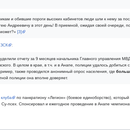
икам и обившие пороги высоких кабинетов люди шли к нему за по
ею Андреевичу в этот день! В приемной, ожидая своей очереди, по
оможет?»
[3]
 ЗСК
:
уделили отчету за 9 месяцев начальника Главного управления МВ
кого. В целом в крае, в т.ч. и в Анапе, полиции удалось добиться
пример, также проводился анонимный опрос населения, где
больш
тной полиции она вполне доверяет.
 клуба
по панкратиону «Легион» (боевое единоборство), который
е Су-псех. Спонсировал и ежегодное проведение в Анапе чемпионата