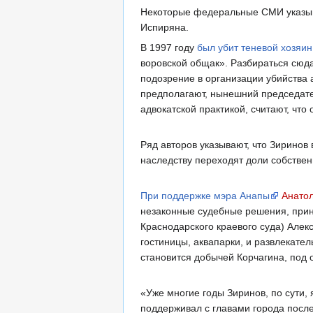
Некоторые федеральные СМИ указыва
Испиряна.
В 1997 году
был убит теневой хозяи
воровской общак». Разбираться сюда
подозрение в организации убийства а
предполагают, нынешний председател
адвокатской практикой, считают, что
Ряд авторов указывают, что Зиринов 
наследству переходят доли собствен
При поддержке мэра Анапы
Анато
незаконные судебные решения, прин
Краснодарского краевого суда) Алек
гостиницы, аквапарки, и развлекател
становится добычей Корчагина, под
«Уже многие годы Зиринов, по сути
поддерживал с главами города после