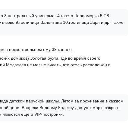
атр 3.центральный универмаг 4.газета Черноморка 5.ТВ
итязево 9.гостиница Валентина 10.гостиница Заря и др. Также
емся подконтрольном ему 39 канале.
ких домиков) Золотая бухта, где во время своего
ий Медведев не мог не видеть, что отель расположен в
юда детской парусной школы. Летом за проживание в каждом
рной цене. Вопреки Водному Кодексу доступ к морю закрыт.
х имеются еще и VIP-постройки.