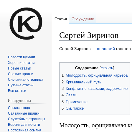
Статья
Обсуждение
Сергей Зиринов
Перейти
Перейти
Сергей Зиринов —
анапский
ганстер 
к
к
Новости Кубани
навигации
поиску
Хорошие статьи
Содержание
Новые статьи
Свежие правки
1
Молодость, официальная карьера
Случайная страница
2
Криминальный путь
Нужные статьи
3
Конфликт с казаками, задержание
Все статьи
4
Связи
Инструменты
5
Примечание
Ссылки сюда
6
См. также
Связанные правки
Служебные страницы
Молодость, официальная к
Версия для печати
Постоянная ссылка