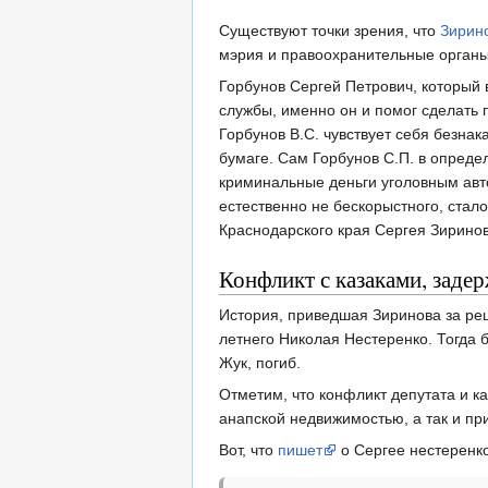
Существуют точки зрения, что
Зирин
мэрия и правоохранительные органы
Горбунов Сергей Петрович, который
службы, именно он и помог сделать 
Горбунов В.С. чувствует себя безна
бумаге. Сам Горбунов С.П. в опреде
криминальные деньги уголовным авто
естественно не бескорыстного, стал
Краснодарского края Сергея Зиринов
Конфликт с казаками, заде
История, приведшая Зиринова за реш
летнего Николая Нестеренко. Тогда 
Жук, погиб.
Отметим, что конфликт депутата и к
анапской недвижимостью, а так и пр
Вот, что
пишет
о Сергее нестеренко