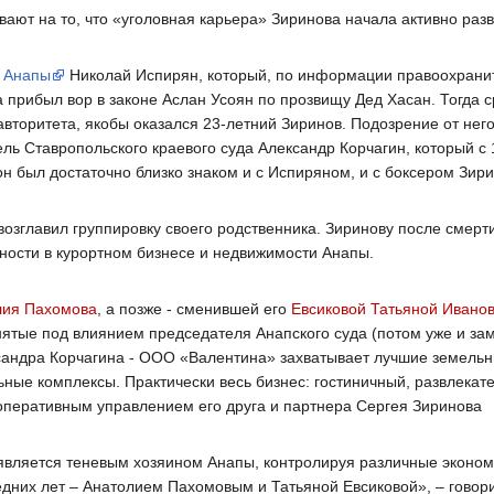
ют на то, что «уголовная карьера» Зиринова начала активно разв
н Анапы
Николай Испирян, который, по информации правоохрани
 прибыл вор в законе Аслан Усоян по прозвищу Дед Хасан. Тогда ср
вторитета, якобы оказался 23-летний Зиринов. Подозрение от него 
ь Ставропольского краевого суда Александр Корчагин, который с 
 он был достаточно близко знаком и с Испиряном, и с боксером Зир
возглавил группировку своего родственника. Зиринову после смерт
ности в курортном бизнесе и недвижимости Анапы.
лия Пахомова
, а позже - сменившей его
Евсиковой Татьяной Ивано
ятые под влиянием председателя Анапского суда (потом уже и за
сандра Корчагина - ООО «Валентина» захватывает лучшие земельны
ьные комплексы. Практически весь бизнес: гостиничный, развлекат
 оперативным управлением его друга и партнера Сергея Зиринова
, является теневым хозяином Анапы, контролируя различные эконо
дних лет – Анатолием Пахомовым и Татьяной Евсиковой», – говори