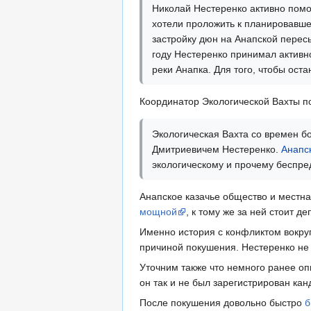
Николай Нестеренко активно помог
хотели проложить к планировавшей
застройку дюн на Анапской перес
году Нестеренко принимал активн
реки Анапка. Для того, чтобы ост
Координатор Экологической Вахты п
Экологическая Вахта со времен б
Дмитриевичем Нестеренко.
Анапс
экологическому и прочему беспред
Анапское казачье общество и местна
мощной
, к тому же за ней стоит де
Именно история с конфликтом вокруг
причиной покушения. Нестеренко не
Уточним также что немного ранее о
он так и не был зарегистрирован кан
После покушения довольно быстро
б