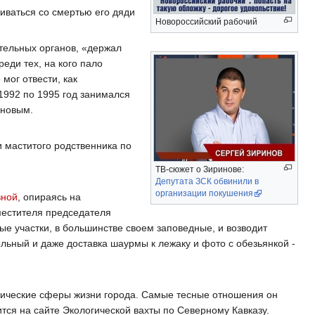
иваться со смертью его дяди
Новороссийский рабочий
тельных органов, «держал
еди тех, на кого пало
мог отвести, как
1992 по 1995 год занимался
иновым.
и маститого родственника по
ТВ-сюжет о Зиринове:
Депутата ЗСК обвинили в
организации покушения
вной
, опираясь на
местителя председателя
е участки, в большинстве своем заповедные, и возводит
ельный и даже доставка шаурмы к лежаку и фото с обезьянкой -
мические сферы жизни города. Самые тесные отношения он
тся на сайте Экологической вахты по Северному Кавказу.