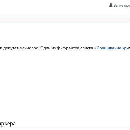
Вы не пр
и депутат-единорос. Один из фигурантов списка
«Сращивание крим
арьера