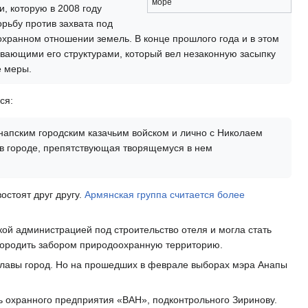
море
, которую в 2008 году
орьбу против захвата под
охранном отношении земель. В конце прошлого года и в этом
вающими его структурами, который вел незаконную засыпку
е меры.
ся:
Анапским городским казачьим войском и лично с Николаем
в городе, препятствующая творящемуся в нем
остоят друг другу.
Армянская группа считается более
кой администрацией под строительство отеля и могла стать
огородить забором природоохранную территорию.
 главы город. Но на прошедших в феврале выборах мэра Анапы
сь охранного предприятия «ВАН», подконтрольного Зиринову.