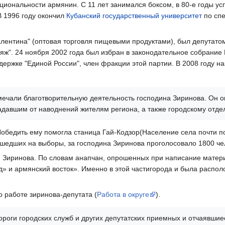
ациональности армянин. С 11 лет занимался боксом, в 80-е годы у
В 1996 году окончил
Кубанский государственный университет
по спе
лентина" (оптовая торговля пищевыми продуктами), был депутатом
ляж". 24 ноября 2002 года был избран в законодательное собрание 
держке "Единой России", член фракции этой партии. В 2008 году 
чали благотворительную деятельность господина Зиринова. Он о
адавшим от наводнений жителям региона, а также городскому отд
Победить ему помогла станица Гай-Кодзор(Население села почти п
ришедших на выборы, за господина Зиринова проголосовало 1800 че
я Зиринова. По словам анапчан, опрошенных при написание матер
ад» и армянский восток». Именно в этой частигорода и была распо
о работе зиринова-депутата (
Работа в округе
).
роги городских служб и других депутатских приемных и отчаявшиес