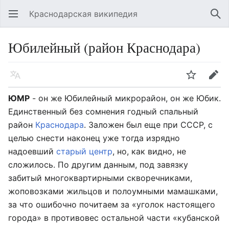
Краснодарская википедия
Открыть главное меню
Най
Юбилейный (район Краснодара)
Язык
Следить
Править
ЮМР
- он же Юбилейный микрорайон, он же Юбик.
Единственный без сомнения годный спальный
район
Краснодара
. Заложен был еще при СССР, с
целью снести наконец уже тогда изрядно
надоевший
старый центр
, но, как видно, не
сложилось. По другим данным, под завязку
забитый многоквартирными скворечниками,
жоповозками жильцов и полоумными мамашками,
за что ошибочно почитаем за «уголок настоящего
города» в противовес остальной части «кубанской