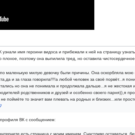
К узнали имя героини видоса и прибежали к ней на страницу узнать
 плохое, поэтому она выпилила тред, но оставила чистосердечное
у типо маленькую милую девочку были причины. Она оскорбляла мою
а,да и за глаза говорила!!!!а любой человек за своё порвёт...я по
ались но она не понимала и продолжала дальше...я не жестокая и
родителей родственников и друзей и особенно своего парня)),я п
ы не поймёте то значит вам плевать на родных и близких...или прост
е профиля ВК с сообщением:
в интернете есть страница с моим именем. Счастливо оставаться, б