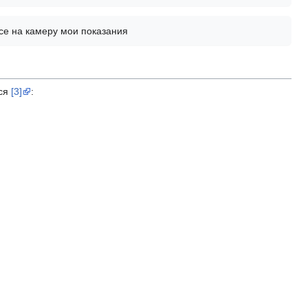
се на камеру мои показания
тся
[3]
: