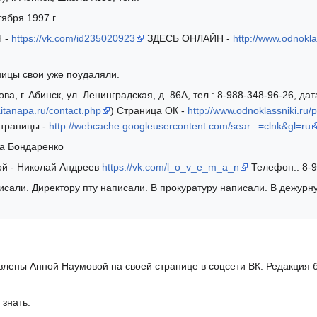
ября 1997 г.
Н -
https://vk.com/id235020923
ЗДЕСЬ ОНЛАЙН -
http://www.odnokla
ницы свои уже поудаляли.
ва, г. Абинск, ул. Ленинградская, д. 86А, тел.: 8-988-348-96-26, да
/aitanapa.ru/contact.php
) Страница ОК -
http://www.odnoklassniki.ru
траницы -
http://webcache.googleusercontent.com/sear...=clnk&gl=ru
та Бондаренко
ой - Николай Андреев
https://vk.com/l_o_v_e_m_a_n
Телефон.: 8-9
сали. Директору пту написали. В прокуратуру написали. В дежурну
лены Анной Наумовой на своей странице в соцсети ВК. Редакция б
 знать.