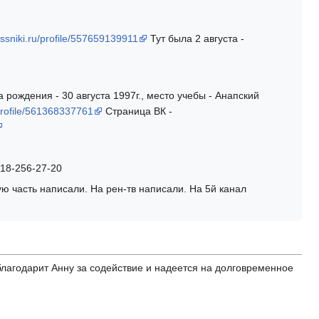
ssniki.ru/profile/557659139911
Тут была 2 августа -
та рождения - 30 августа 1997г., место учебы - Анапский
/profile/561368337761
Страница ВК -
18-256-27-20
ю часть написали. На рен-тв написали. На 5й канал
лагодарит Анну за содействие и надеется на долговременное