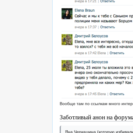
Вообще там по ссылкам много интере
Заботливый анон на форум
Яна Черкашина (которую избивали)