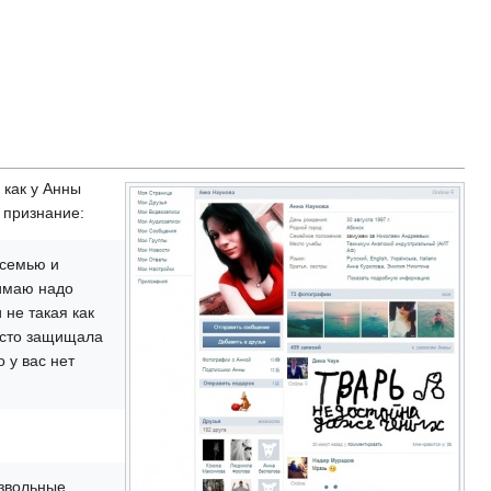
 как у Анны
 признание:
 семью и
нимаю надо
 не такая как
росто защищала
о у вас нет
езвольные