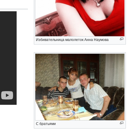
Избивательница малолеток Анна Наумова
С братьями