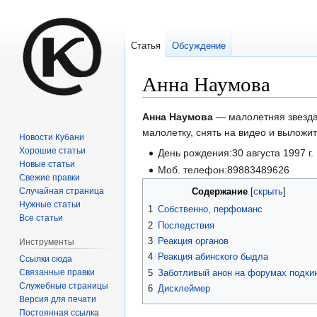
Статья
Обсуждение
Анна Наумова
Перейти
Перейти
Анна Наумова
— малолетняя звезда 
к
к
малолетку, снять на видео и выложит
Новости Кубани
навигации
поиску
Хорошие статьи
День рождения:30 августа 1997 г.
Новые статьи
Моб. телефон:89883489626
Свежие правки
Случайная страница
Содержание
Нужные статьи
1
Собственно, перфоманс
Все статьи
2
Последствия
3
Реакция органов
Инструменты
4
Реакция абинского быдла
Ссылки сюда
5
Заботливый анон на форумах подки
Связанные правки
Служебные страницы
6
Дисклеймер
Версия для печати
Постоянная ссылка