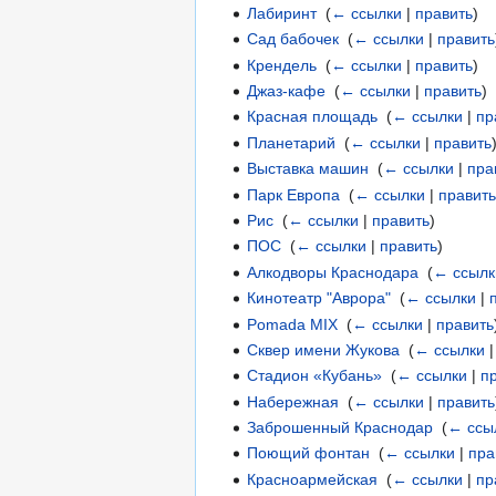
Лабиринт
‎
(
← ссылки
|
править
)
Сад бабочек
‎
(
← ссылки
|
править
Крендель
‎
(
← ссылки
|
править
)
Джаз-кафе
‎
(
← ссылки
|
править
)
Красная площадь
‎
(
← ссылки
|
пр
Планетарий
‎
(
← ссылки
|
править
Выставка машин
‎
(
← ссылки
|
пра
Парк Европа
‎
(
← ссылки
|
правит
Рис
‎
(
← ссылки
|
править
)
ПОС
‎
(
← ссылки
|
править
)
Алкодворы Краснодара
‎
(
← ссылк
Кинотеатр "Аврора"
‎
(
← ссылки
|
Pomada MIX
‎
(
← ссылки
|
править
Сквер имени Жукова
‎
(
← ссылки
Стадион «Кубань»
‎
(
← ссылки
|
п
Набережная
‎
(
← ссылки
|
править
Заброшенный Краснодар
‎
(
← ссы
Поющий фонтан
‎
(
← ссылки
|
пра
Красноармейская
‎
(
← ссылки
|
пр