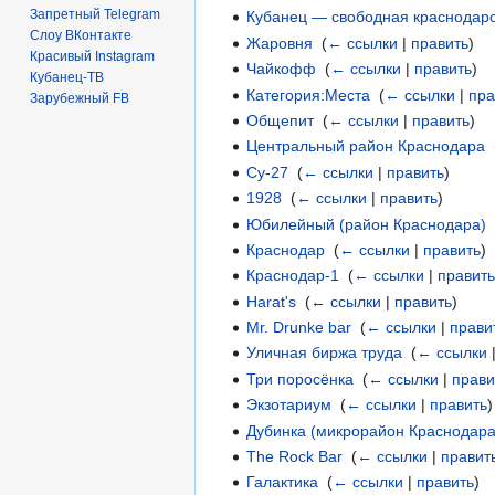
Запретный Telegram
Кубанец — свободная краснодар
Слоу ВКонтакте
Жаровня
‎
(
← ссылки
|
править
)
Красивый Instagram
Чайкофф
‎
(
← ссылки
|
править
)
Кубанец-ТВ
Категория:Места
‎
(
← ссылки
|
пра
Зарубежный FB
Общепит
‎
(
← ссылки
|
править
)
Центральный район Краснодара
‎
Су-27
‎
(
← ссылки
|
править
)
1928
‎
(
← ссылки
|
править
)
Юбилейный (район Краснодара)
Краснодар
‎
(
← ссылки
|
править
)
Краснодар-1
‎
(
← ссылки
|
правит
Harat's
‎
(
← ссылки
|
править
)
Mr. Drunke bar
‎
(
← ссылки
|
прави
Уличная биржа труда
‎
(
← ссылки
Три поросёнка
‎
(
← ссылки
|
прави
Экзотариум
‎
(
← ссылки
|
править
)
Дубинка (микрорайон Краснодара
The Rock Bar
‎
(
← ссылки
|
правит
Галактика
‎
(
← ссылки
|
править
)