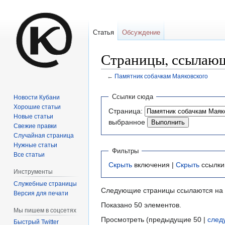
Статья
Обсуждение
Страницы, ссылающ
←
Памятник собачкам Маяковского
Перейти
Перейти
Ссылки сюда
Новости Кубани
к
к
Хорошие статьи
Страница:
навигации
поиску
Новые статьи
выбранное
Свежие правки
Случайная страница
Нужные статьи
Фильтры
Все статьи
Скрыть
включения |
Скрыть
ссылки
Инструменты
Служебные страницы
Следующие страницы ссылаются на
Версия для печати
Показано 50 элементов.
Мы пишем в соцсетях
Просмотреть (предыдущие 50 |
след
Быстрый Twitter