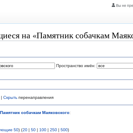
Вы не пр
иеся на «Памятник собачкам Маяк
Пространство имён:
 |
Скрыть
перенаправления
Памятник собачкам Маяковского
:
ующие 50
) (
20
|
50
|
100
|
250
|
500
)