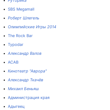
Руторика
SBS Megamall
Роберт Шлегель
Олимпийские Игры 2014
The Rock Bar
Typodar
Александр Валов
АСАВ
Кинотеатр "Аврора"
Александр Ткачёв
Михаил Беньяш
Администрация края
Адыгеец