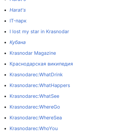
Harat's
IT-парк
I lost my star in Krasnodar
Кубана
Krasnodar Magazine
Краснодарская википедия
Krasnodarec:WhatDrink
Krasnodarec:WhatHappers
Krasnodarec:WhatSee
Krasnodarec:WhereGo
Krasnodarec:WhereSea
Krasnodarec:WhoYou